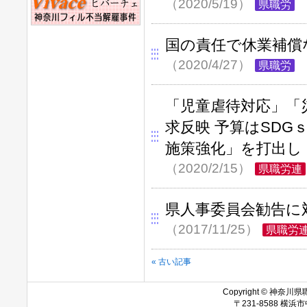
（2020/5/19）
県職労
国の責任で休業補償
（2020/4/27）
県職労
「児童虐待対応」「
求反映 予算はSD
施策強化」を打出し
（2020/2/15）
県職労連
県人事委員会勧告に
（2017/11/25）
県職労
« 古い記事
Copyright © 神奈川県職
〒231-8588 