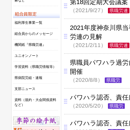
募など
第18回定期大会議案
（2021/9/27）
県職労連
福利厚生事業一覧
2021年度神奈川県
組合員からのメッセージ
労連の見解
（2021/2/11）
機関紙『県職労連』
県職労連
ユニオンノート
県職員パワハラ過労
学習資料（県職労情報等）
開催
県病院労組・速報
（2020/8/8）
県職労
支部ニュース
パワハラ認否、責任
資料（規約・大会関係資料
など）
（2020/5/20）
県職労
パワハラ認否、責任