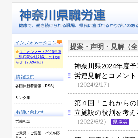
提案・声明・見解（全
ユニオンノート2026年版
（県病院労組対象）のお知
らせ（2026/3/1）
神奈川県2024年度
労連見解とコメント
（2024/2/17）
各団体新着情報（RSS）
リンク集
第４回「これからの
立施設の役割を考え
（2022/6/2）
労働相談
県職労
ご意見・ご要望・パズル応