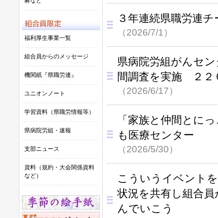
募など
３年連続県職労連チ
（2026/7/1）
福利厚生事業一覧
組合員からのメッセージ
県病院労組がんセン
間調査を実施 ２２
機関紙『県職労連』
（2026/6/17）
ユニオンノート
学習資料（県職労情報等）
「家族と仲間とにっこ
県病院労組・速報
も医療センター
（2026/5/30）
支部ニュース
資料（規約・大会関係資料
など）
こういうイベントを
状況を共有し組合員
んでいこう