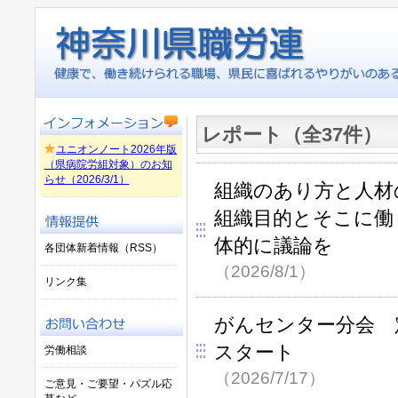
レポート（全37件）
ユニオンノート2026年版
（県病院労組対象）のお知
らせ（2026/3/1）
組織のあり方と人材
組織目的とそこに働
体的に議論を
各団体新着情報（RSS）
（2026/8/1）
リンク集
がんセンター分会 
スタート
労働相談
（2026/7/17）
ご意見・ご要望・パズル応