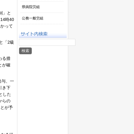
県病院労組
制」と
公務一般労組
4時40
はかって
と「2級
わる措
とが確
給与、一
引き下
とした
からの
ことが予