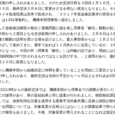
延期の申し入れがありました。そのため交渉日程を３回目１月１６日、
２５日、最終交渉２月８日に変更せざるを得ない状況となりました。そ
ライキ批准投票は高率で批准され、「２０１７年賃金確定要求の実現を
」は1,031筆集約し、機構本部理事長へ提出しました。
Ｃ放射線治療医の相次ぐ退職問題に端を発し理事長『解任』騒動が起
本部から２度目となる交渉延期の申し入れがありました。２月８日は４
連の騒動の説明を受ける場を設けました。森人事部長からは「１月２５
めざして進めてきた。通常であれば１１月終わりに合意しているが、３
年となった。今回の件（理事長『解任』）は内輪の話であり、理由には
信頼関係の中で許されるものではなくお詫びする。」と謝罪があり、最
月２０日に延期となりました。
し機構本部から組織決定に時間を要していることを理由に三度目とな
の申し入れがあり、最終交渉は当初の予定から一ヶ月以上もずれ込み3月
ました。
2日13時からの最終交渉では、機構本部から理事会での調整が長引いた
ての謝罪があり、県の妥結結果と同じ提案が行われました。病院独自課
しては、放射性同位元素を使用する業務手当対象所属に足柄上病院が除
いる問題については、対象装置が足柄上にはないことが調査結果で明ら
との報告もありました。今後、対象装置が導入されることになれば規定