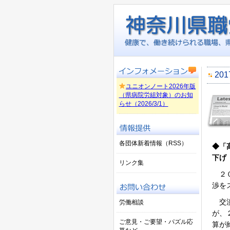
20
ユニオンノート2026年版
（県病院労組対象）のお知
らせ（2026/3/1）
各団体新着情報（RSS）
◆「
下げ
リンク集
２０
渉を
交渉
労働相談
が、
ご意見・ご要望・パズル応
算が