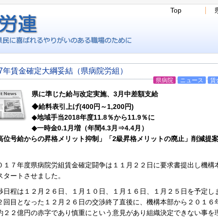
Top
17年賃金確定大綱妥結（県病院労組）
県病院
ニュース
賃
県に準じた給与改定実施、3月中差額支給
◆給料表引上げ(400円～1,200円)
◆地域手当2018年度11.8％から11.9％に
◆一時金0.1月増（年間4.3月⇒4.4月）
高位号給からの昇格メリット抑制」「2級昇格メリットの廃止」削減提
１７年度県病院労組賃金確定闘争は１１月２２日に要求書提出し機構
スタートさせました。
日程は１２月２６日、１月１０日、１月１６日、１月２５日を予定し
２回目となった１２月２６日の交渉終了直後に、機構本部から２０１６
約２２億円の赤字であり慎重にという意見があり組織決定できない事を