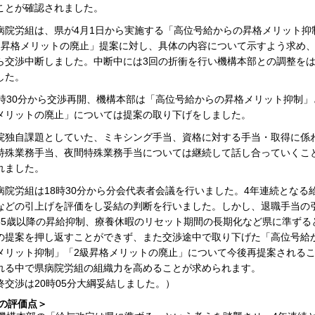
ことが確認されました。
院労組は、県が4月1日から実施する「高位号給からの昇格メリット抑
級昇格メリットの廃止」提案に対し、具体の内容について示すよう求め、1
ら交渉中断しました。中断中には3回の折衝を行い機構本部との調整を
した。
時30分から交渉再開、機構本部は「高位号給からの昇格メリット抑制」
メリットの廃止」については提案の取り下げをしました。
独自課題としていた、ミキシング手当、資格に対する手当・取得に係
特殊業務手当、夜間特殊業務手当については継続して話し合っていくこ
れました。
院労組は18時30分から分会代表者会議を行いました。4年連続となる
などの引上げを評価をし妥結の判断を行いました。しかし、退職手当の
55歳以降の昇給抑制、療養休暇のリセット期間の長期化など県に準ずる
の提案を押し返すことができず、また交渉途中で取り下げた「高位号給
メリット抑制」「2級昇格メリットの廃止」について今後再提案される
れる中で県病院労組の組織力を高めることが求められます。
終交渉は20時05分大綱妥結しました。）
の評価点＞