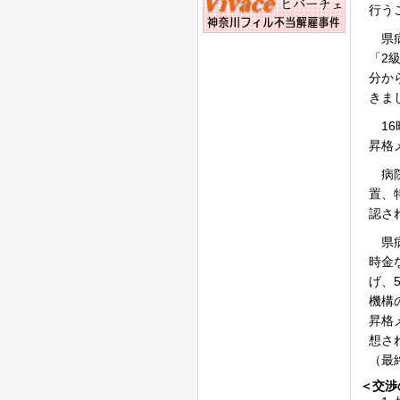
行う
県病
「2
分か
きま
16
昇格
病院
置、
認さ
県病
時金
げ、
機構
昇格
想さ
（最
＜交渉