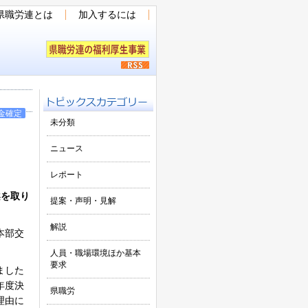
県職労連とは
加入するには
金確定
未分類
ニュース
レポート
案を取り
提案・声明・見解
解説
本部交
人員・職場環境ほか基本
要求
ました
年度決
県職労
理由に