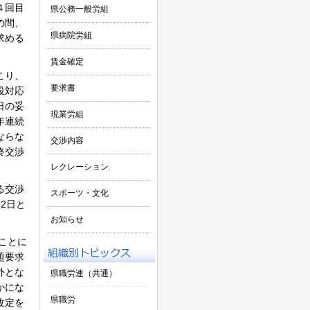
４回目
県公務一般労組
の間、
県病院労組
求める
賃金確定
こり、
要求書
役対応
日の妥
現業労組
年連続
ならな
交渉内容
終交渉
レクレーション
る交渉
スポーツ・文化
2日と
お知らせ
ことに
題要求
外とな
県職労連（共通）
かにな
県職労
改定を