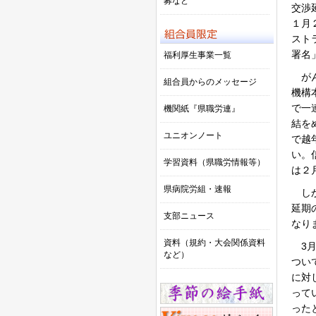
募など
交渉
１月
スト
署名
福利厚生事業一覧
がん
組合員からのメッセージ
機構
で一
機関紙『県職労連』
結を
ユニオンノート
で越
い。
学習資料（県職労情報等）
は２
県病院労組・速報
しか
延期
支部ニュース
なり
資料（規約・大会関係資料
3月
など）
つい
に対
って
った