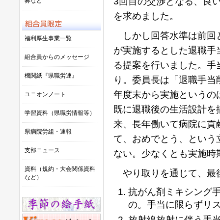
3回目の交渉となる、良
募など
を求めました。
しかし回答水準は前回と
福利厚生事業一覧
が実施するとした退職手
組合員からのメッセージ
る提案を行いました。手
機関紙『県職労連』
り。委員長は「退職手当
年度末から実施というの
ユニオンノート
既に退職後の生活設計を
学習資料（県職労情報等）
来、長年働いて病院に貢
県病院労組・速報
て、おめでとう、という
支部ニュース
ない。少なくとも実施時
資料（規約・大会関係資料
やり取りを通じて、最
など）
抗がん剤ミキシング
の。手当に限らずリ
放射線放射に伴う手