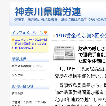
1/16賃金確定第3回
ユニオンノート2026年版
（県病院労組対象）のお知
らせ（2026/3/1）
財政の厳しさ
で退職手当削
た闘争体制に
各団体新着情報（RSS）
1月16日、県病院労組
リンク集
交渉を機構本部と行いま
冒頭鮫島委員長から、医
師の過重労働問題が報道
労働相談
定は3年連続で越年し未
ご意見・ご要望・パズル応