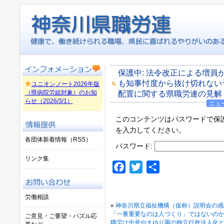
保護中: 法令改正による増員
も知事忖度から抜け切れない予
ユニオンノート2026年版
（県病院労組対象）のお知
配置に関する県職労連の見解
らせ（2026/3/1）
ニュ
このコンテンツはパスワードで保
を入力してください。
各団体新着情報（RSS）
パスワード:
リンク集
Facebook
Twitter
共
有
労働相談
«
神奈川県立福祉機構（仮称）説明会の感
「一番重要なのは人づくり」ではないのか
ご意見・ご要望・パズル応
職労は中井やまゆり園の独立行政法人化