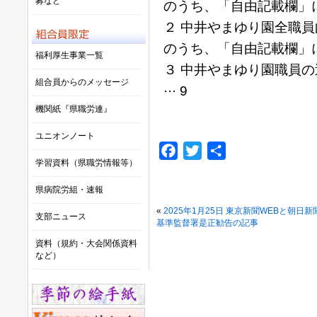
募など
のうち、「自由記載欄」につい
２ 中井やまゆり園全職
のうち、「自由記載欄」につい
福利厚生事業一覧
３ 中井やまゆり園職員
組合員からのメッセージ
··· 9
機関紙『県職労連』
ユニオンノート
Facebook
Twitter
共
学習資料（県職労情報等）
有
県病院労組・速報
«
2025年1月25日 東京新聞WEBと
支部ニュース
基準監督署是正勧告の記事
資料（規約・大会関係資料
など）