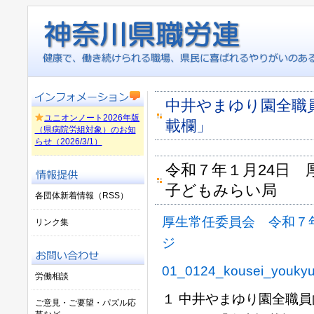
中井やまゆり園全職
ユニオンノート2026年版
載欄」
（県病院労組対象）のお知
らせ（2026/3/1）
令和７年１月24日 
子どもみらい局
各団体新着情報（RSS）
厚生常任委員会 令和７年
リンク集
ジ
01_0124_kousei_youkyu
労働相談
１ 中井やまゆり園全職
ご意見・ご要望・パズル応