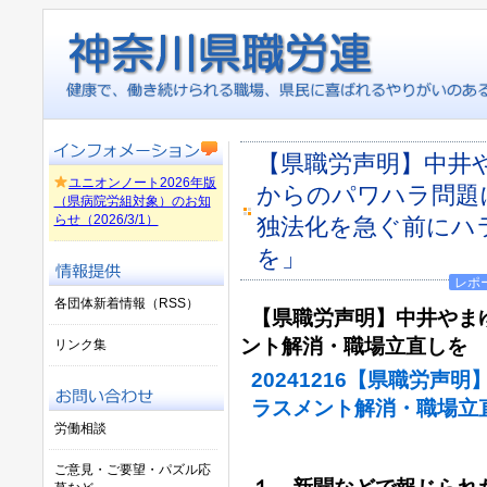
【県職労声明】中井
ユニオンノート2026年版
からのパワハラ問
（県病院労組対象）のお知
らせ（2026/3/1）
独法化を急ぐ前にハ
を」
レポ
各団体新着情報（RSS）
【県職労声明】中井やま
ント解消・職場立直しを
リンク集
20241216【県職労声
ラスメント解消・職場立
労働相談
ご意見・ご要望・パズル応