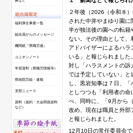
１ 新聞などで報じられ
募など
２年後（2026（令和８
された中井やまゆり園に
福利厚生事業一覧
半が独法後の園への転籍
組合員からのメッセージ
ない。その理由として、
機関紙『県職労連』
アドバイザーによるハラ
いる」と報じられました
ユニオンノート
対し「ハラスメントの訴
学習資料（県職労情報等）
では予定していない」と
県病院労組・速報
し、黒岩知事は７日、「
支部ニュース
としつつも「利用者の命
べ、同時に、「9月から
資料（規約・大会関係資料
など）
改め、現在は職員と外部
と報じられました。
12月10日の常任委員会