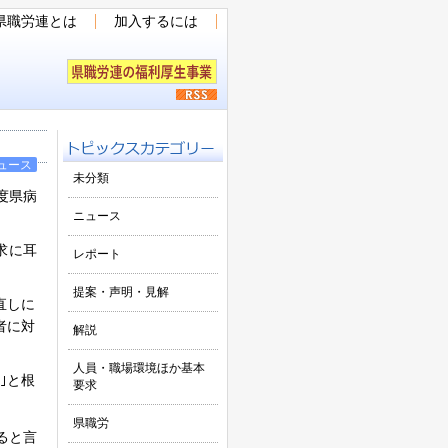
県職労連とは
加入するには
ュース
未分類
度県病
ニュース
求に耳
レポート
提案・声明・見解
直しに
者に対
解説
人員・職場環境ほか基本
｣と根
要求
県職労
ると言