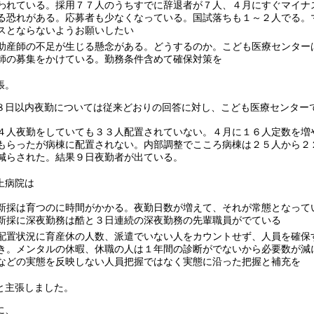
われている。採用７７人のうちすでに辞退者が７人、４月にすぐマイナ
る恐れがある。応募者も少なくなっている。国試落ちも１～２人でる。
スとならないようお願いしたい
助産師の不足が生じる懸念がある。どうするのか。こども医療センター
師の募集をかけている。勤務条件含めて確保対策を
張。
日以内夜勤については従来どおりの回答に対し、こども医療センター
４人夜勤をしていても３３人配置されていない。４月に１６人定数を増
もらったが病棟に配置されない。内部調整でこころ病棟は２５人から２
減らされた。結果９日夜勤者が出ている。
上病院は
新採は育つのに時間がかかる。夜勤日数が増えて、それが常態となって
新採に深夜勤務は酷と３日連続の深夜勤務の先輩職員がでている
配置状況に育産休の人数、派遣でいない人をカウントせず、人員を確保
き。メンタルの休暇、休職の人は１年間の診断がでないから必要数が減
などの実態を反映しない人員把握ではなく実態に沿った把握と補充を
と主張しました。
に、