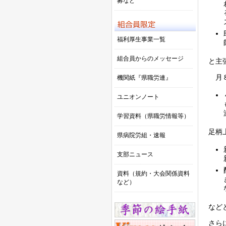
募など
福利厚生事業一覧
組合員からのメッセージ
と主
月８
機関紙『県職労連』
ユニオンノート
学習資料（県職労情報等）
足柄
県病院労組・速報
支部ニュース
資料（規約・大会関係資料
など）
など
さら