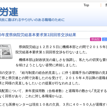
Top
15年度県病院労組基本要求第1回回答交渉結果
県病院
ニ
県病院労組は１２月２５日に機構本部との間で２０１５年
院労組基本要求第１回回答交渉を行ないました。
機構本部は財政状況の厳しさを強調し、私たちの切実な要
を傾けようとしない姿勢に終始しました。
の交渉で、『給与制度の総合的見直し』に伴う退職手当の調整額の見
て県と県労連との間で決着したのを受けて、２０１５年４月以降の退職
県と同様の見直しをしたいとの提案が行なわれました。
配置について、来年度採用数（合格者数）と退職等の数から｢充足する
なく回答があり、これに対し各職場からは、
こども医療センターは現在１０名の欠員、３月に４０～５０人が退職す