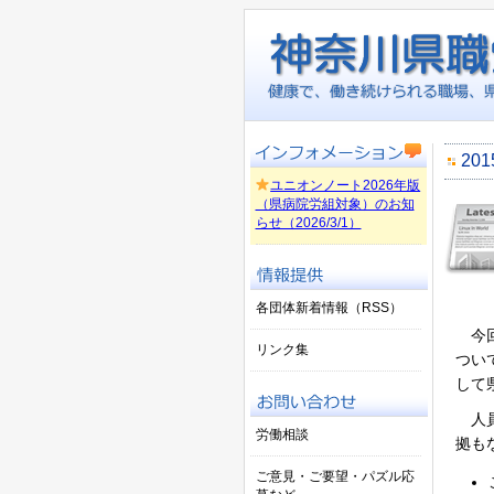
20
ユニオンノート2026年版
（県病院労組対象）のお知
らせ（2026/3/1）
各団体新着情報（RSS）
今回
リンク集
つい
して
人員
労働相談
拠も
ご意見・ご要望・パズル応