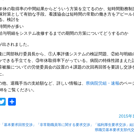
年休の取得率の中間結果からどういう方策を立てるのか、短時間勤務制
保対策として有効な手段。看護協会は短時間の常勤の働き方をアピール
る。検討を
時間外が多い
給与明細をシステム改修するまでの期間の方策についてどうするのか
が出されました。
に岡部執行委員長から、①人事評価システムの検証問題、②給与明細
かできる手立てを、③年休取得率下がっている。病院の特殊性踏まえた
④被服についての労使委員会の設置の４課題の次回再回答を要請し交渉
た。
他、退職手当の支給額など、詳しい情報は、
県病院労組・速報
のペー
208をご覧ください。
acebook
Twitter
共
有
2015年
労「基本要求回答交渉」「非常勤職員等に関する要求交渉」「福利厚生要求交渉」結
県職労基本要求支部代