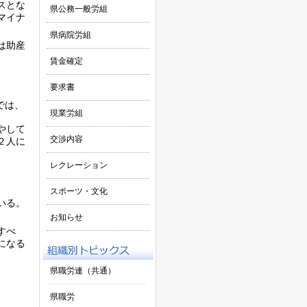
スとな
県公務一般労組
マイナ
県病院労組
は助産
賃金確定
要求書
では、
現業労組
やして
交渉内容
２人に
レクレーション
スポーツ・文化
いる。
お知らせ
すべ
になる
県職労連（共通）
県職労