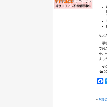
など
最後
で何
を、
まし
その
No.
F
«
県職