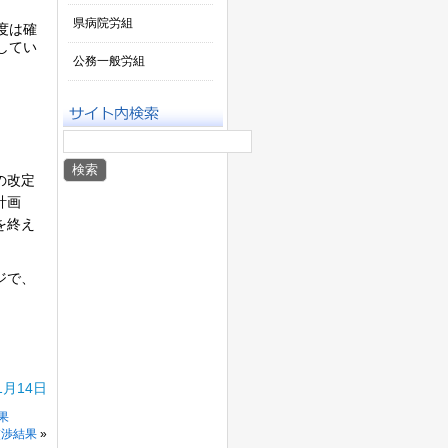
県病院労組
度は確
してい
公務一般労組
の改定
計画
を終え
ジで、
1月14日
果
交渉結果
»