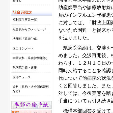
募など
助産師手当や診療放射線
員のインフルエンザ罹患
福利厚生事業一覧
に対しては、「財政上困
組合員からのメッセージ
ないため困難」と従来か
を辿りました。
機関紙『県職労連』
県病院労組は、交渉を一
ユニオンノート
めました。交渉再開後、
学習資料（県職労情報等）
わらず、１２月１０日の
県病院労組・速報
同時支給することを確認
支部ニュース
代について他病院の状況
くと回答しました。また
資料（規約・大会関係資料
など）
対しては、今後実態を踏
手当についても引き続き
機構本部回答を受けて、