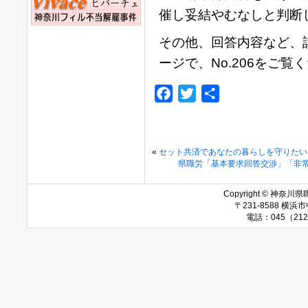
催し妥結やむなしと判断
その他、回答内容など、
ージで、No.206をご覧
Facebook
Twitter
共
有
«
セット共済であなたの暮らしを守りたい
県職労「基本要求回答交渉」「非
Copyright © 神奈川県職
〒231-8588 
電話：045（212