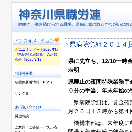
県病院労組２０１４
ユニオンノート2026年版
（県病院労組対象）のお知
らせ（2026/3/1）
県に先立ち、12/10一時
表明
県廃止の夜間特殊業務手
各団体新着情報（RSS）
０分の手当、年末年始の
リンク集
県病院労組は、賃金確定
月２６日１３時から第４
労働相談
機構本部は、来年度に県
ご意見・ご要望・パズル応
間帯と年末年始の部分を