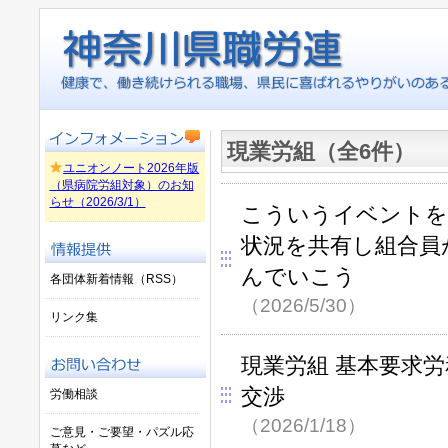
現業労組（全6件）
ユニオンノート2026年版
（県病院労組対象）のお知
らせ（2026/3/1）
こういうイベントを
状況を共有し組合員
んでいこう
各団体新着情報（RSS）
（2026/5/30）
リンク集
現業労組 基本要求
交渉
労働相談
（2026/1/18）
ご意見・ご要望・パズル応