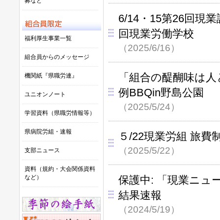
募など
6/14・15第26回
回現業労働学校
福利厚生事業一覧
（2025/6/16）
組合員からのメッセージ
「組合の醍醐味は人
機関紙『県職労連』
例BBQin野島公園
ユニオンノート
（2025/5/24）
学習資料（県職労情報等）
県病院労組・速報
５/22現業労組 旅
（2025/5/22）
支部ニュース
資料（規約・大会関係資料
など）
保護中: 「現業ニュ
結果速報
（2024/5/19）