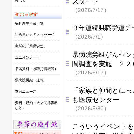
スタート
募など
（2026/7/17）
福利厚生事業一覧
３年連続県職労連チ
組合員からのメッセージ
（2026/7/1）
機関紙『県職労連』
県病院労組がんセン
ユニオンノート
間調査を実施 ２２
学習資料（県職労情報等）
（2026/6/17）
県病院労組・速報
「家族と仲間とにっこ
支部ニュース
も医療センター
資料（規約・大会関係資料
（2026/5/30）
など）
こういうイベントを