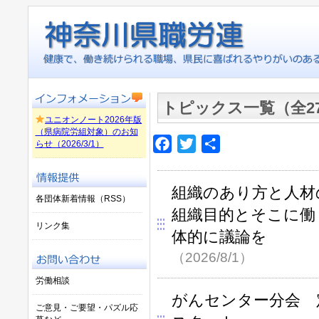
トピックス一覧（全2
ユニオンノート2026年版
（県病院労組対象）のお知
Facebook
Twitter
共
らせ（2026/3/1）
有
組織のあり方と人材
各団体新着情報（RSS）
組織目的とそこに働
リンク集
体的に議論を
（2026/8/1）
労働相談
がんセンター分会 
ご意見・ご要望・パズル応