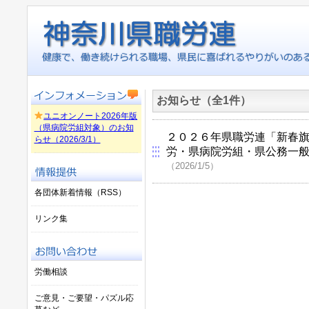
お知らせ（全1件）
ユニオンノート2026年版
（県病院労組対象）のお知
２０２６年県職労連「新春旗
らせ（2026/3/1）
労・県病院労組・県公務一
（2026/1/5）
各団体新着情報（RSS）
リンク集
労働相談
ご意見・ご要望・パズル応