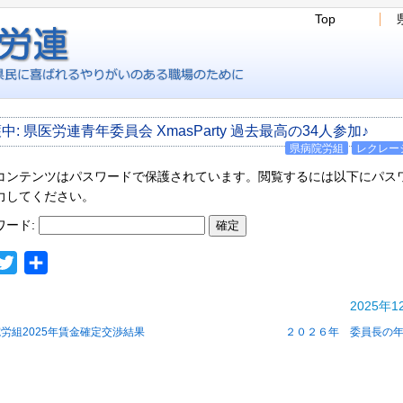
Top
中: 県医労連青年委員会 XmasParty 過去最高の34人参加♪
県病院労組
レクレー
コンテンツはパスワードで保護されています。閲覧するには以下にパス
力してください。
ワード:
acebook
Twitter
共
有
2025年1
労組2025年賃金確定交渉結果
２０２６年 委員長の