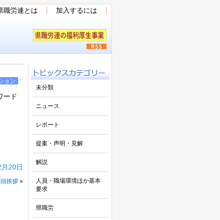
県職労連とは
加入するには
ション
未分類
ワード
ニュース
レポート
提案・声明・見解
解説
2月20日
人員・職場環境ほか基本
年頭挨拶
»
要求
県職労