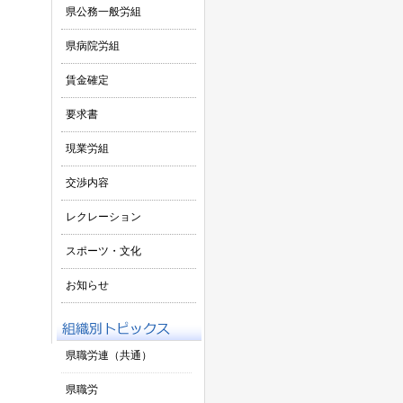
県公務一般労組
県病院労組
賃金確定
要求書
現業労組
交渉内容
レクレーション
スポーツ・文化
お知らせ
県職労連（共通）
県職労