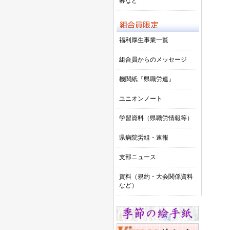
募など
福利厚生事業一覧
組合員からのメッセージ
機関紙『県職労連』
ユニオンノート
学習資料（県職労情報等）
県病院労組・速報
支部ニュース
資料（規約・大会関係資料
など）