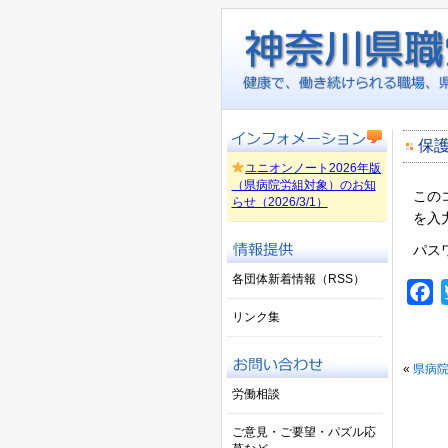
保護
ユニオンノート2026年版
（県病院労組対象）のお知
この
らせ（2026/3/1）
を入
パス
各団体新着情報（RSS）
F
リンク集
«
県病院
労働相談
ご意見・ご要望・パズル応